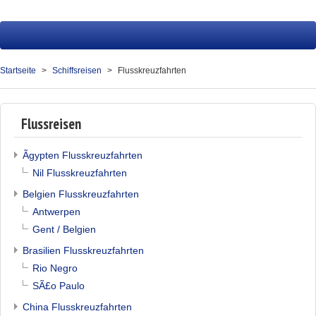
Startseite
Fluss
Startseite
Schiffsreisen
Flusskreuzfahrten
Hochsee
Service
Flussreisen
Presse
Ãgypten Flusskreuzfahrten
Nil Flusskreuzfahrten
Über uns
Belgien Flusskreuzfahrten
Kontakt
Antwerpen
Gent / Belgien
Ihr Merkzettel (0)
Brasilien Flusskreuzfahrten
Rio Negro
SÃ£o Paulo
China Flusskreuzfahrten