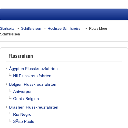
Startseite
Fluss
Startseite
Schiffsreisen
Hochsee Schiffsreisen
Rotes Meer
Schiffsreisen
Hochsee
Service
Flussreisen
Presse
Ãgypten Flusskreuzfahrten
Über uns
Nil Flusskreuzfahrten
Kontakt
Belgien Flusskreuzfahrten
Antwerpen
Ihr Merkzettel (0)
Gent / Belgien
Brasilien Flusskreuzfahrten
Rio Negro
SÃ£o Paulo