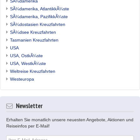
SÃ¼damerika
SÃ¼damerika, AtlantikkÃ¼ste
SÃ¼damerika, PazifikkÃ¼ste
SÃ¼dostasien Kreuzfahrten
SÃ¼dsee Kreuzfahrten
Tasmanien Kreuzfahrten
USA
USA, OstkÃ¼ste
USA, WestkÃ¼ste
Weltreise Kreuzfahrten
Westeuropa
Newsletter
Erhalten Sie monatlich unsere neuesten Angebote, Aktionen und
Reiseinfos per E-Mail!