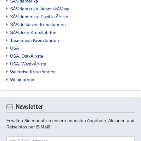
SÃ¼damerika
SÃ¼damerika, AtlantikkÃ¼ste
SÃ¼damerika, PazifikkÃ¼ste
SÃ¼dostasien Kreuzfahrten
SÃ¼dsee Kreuzfahrten
Tasmanien Kreuzfahrten
USA
USA, OstkÃ¼ste
USA, WestkÃ¼ste
Weltreise Kreuzfahrten
Westeuropa
Newsletter
Erhalten Sie monatlich unsere neuesten Angebote, Aktionen und
Reiseinfos per E-Mail!