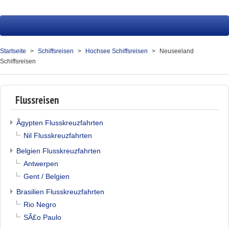
Startseite
Fluss
Startseite
Schiffsreisen
Hochsee Schiffsreisen
Neuseeland
Schiffsreisen
Hochsee
Service
Flussreisen
Presse
Ãgypten Flusskreuzfahrten
Über uns
Nil Flusskreuzfahrten
Kontakt
Belgien Flusskreuzfahrten
Antwerpen
Ihr Merkzettel (0)
Gent / Belgien
Brasilien Flusskreuzfahrten
Rio Negro
SÃ£o Paulo