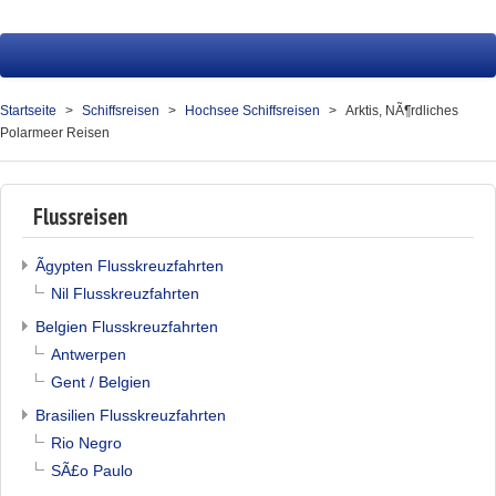
Startseite
Fluss
Startseite
Schiffsreisen
Hochsee Schiffsreisen
Arktis, NÃ¶rdliches
Polarmeer Reisen
Hochsee
Service
Flussreisen
Presse
Ãgypten Flusskreuzfahrten
Über uns
Nil Flusskreuzfahrten
Kontakt
Belgien Flusskreuzfahrten
Antwerpen
Ihr Merkzettel (0)
Gent / Belgien
Brasilien Flusskreuzfahrten
Rio Negro
SÃ£o Paulo