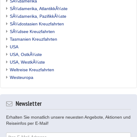
SÃ¼damerika
SÃ¼damerika, AtlantikkÃ¼ste
SÃ¼damerika, PazifikkÃ¼ste
SÃ¼dostasien Kreuzfahrten
SÃ¼dsee Kreuzfahrten
Tasmanien Kreuzfahrten
USA
USA, OstkÃ¼ste
USA, WestkÃ¼ste
Weltreise Kreuzfahrten
Westeuropa
Newsletter
Erhalten Sie monatlich unsere neuesten Angebote, Aktionen und
Reiseinfos per E-Mail!