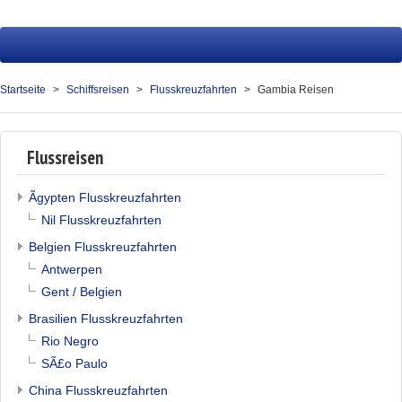
Startseite
Fluss
Startseite
Schiffsreisen
Flusskreuzfahrten
Gambia Reisen
Hochsee
Service
Flussreisen
Presse
Ãgypten Flusskreuzfahrten
Nil Flusskreuzfahrten
Über uns
Belgien Flusskreuzfahrten
Kontakt
Antwerpen
Gent / Belgien
Ihr Merkzettel (0)
Brasilien Flusskreuzfahrten
Rio Negro
SÃ£o Paulo
China Flusskreuzfahrten