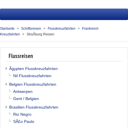
Startseite
Fluss
Startseite
Schiffsreisen
Flusskreuzfahrten
Frankreich
Kreuzfahrten
StraÃburg Reisen
Hochsee
Service
Flussreisen
Presse
Ãgypten Flusskreuzfahrten
Über uns
Nil Flusskreuzfahrten
Kontakt
Belgien Flusskreuzfahrten
Antwerpen
Ihr Merkzettel (0)
Gent / Belgien
Brasilien Flusskreuzfahrten
Rio Negro
SÃ£o Paulo