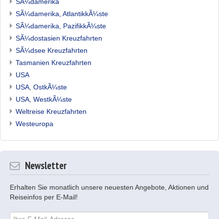
SÃ¼damerika
SÃ¼damerika, AtlantikkÃ¼ste
SÃ¼damerika, PazifikkÃ¼ste
SÃ¼dostasien Kreuzfahrten
SÃ¼dsee Kreuzfahrten
Tasmanien Kreuzfahrten
USA
USA, OstkÃ¼ste
USA, WestkÃ¼ste
Weltreise Kreuzfahrten
Westeuropa
Newsletter
Erhalten Sie monatlich unsere neuesten Angebote, Aktionen und
Reiseinfos per E-Mail!