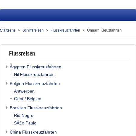
Startseite
Fluss
Startseite
Schiffsreisen
Flusskreuzfahrten
Ungarn Kreuzfahrten
Hochsee
Service
Flussreisen
Presse
Ãgypten Flusskreuzfahrten
Nil Flusskreuzfahrten
Über uns
Belgien Flusskreuzfahrten
Kontakt
Antwerpen
Gent / Belgien
Ihr Merkzettel (0)
Brasilien Flusskreuzfahrten
Rio Negro
SÃ£o Paulo
China Flusskreuzfahrten