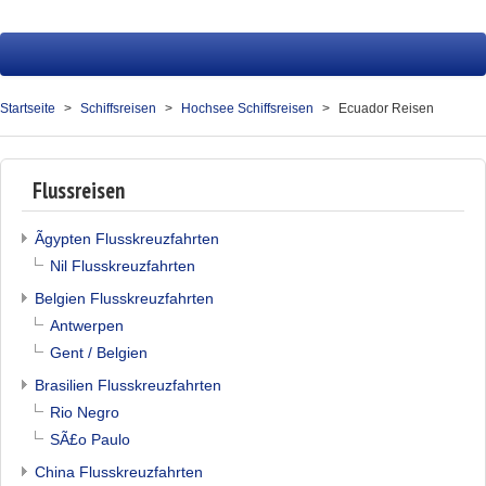
Startseite
Fluss
Startseite
Schiffsreisen
Hochsee Schiffsreisen
Ecuador Reisen
Hochsee
Service
Flussreisen
Presse
Ãgypten Flusskreuzfahrten
Nil Flusskreuzfahrten
Über uns
Belgien Flusskreuzfahrten
Kontakt
Antwerpen
Gent / Belgien
Ihr Merkzettel (0)
Brasilien Flusskreuzfahrten
Rio Negro
SÃ£o Paulo
China Flusskreuzfahrten